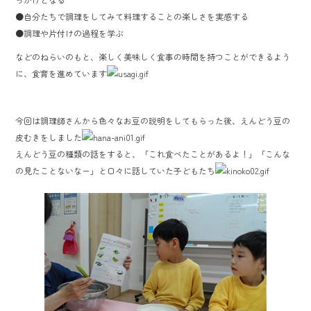
o
●自分たちで調理をしてみて料理することの楽しさを実感する
ok
●調理や片付けの過程を学ぶ
などのねらいのもと、楽しく美味しく食事の時間を持つことができるよう
に、食育を進めています
今回は調理師さんから色々なお豆の説明をしてもらった後、えんどう豆の
皮むきをしました
えんどう豆の種類の話をすると、「これ食べたことがあるよ！」「こんな
の見たことないなー」と口々に話していた子どもたち