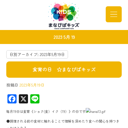
2023 5月 19
日別アーカイブ:
2023年5月19日
食育の日 ☆まなびばキッズ
投稿日
2023年5月19日
F
X
Li
ac
ne
毎月19日は食育《ショク(食）イク（19）》の日です
e
●調理される前の食材に触れることで理解を深めたり食への関心を持つき
b
っかけとなる