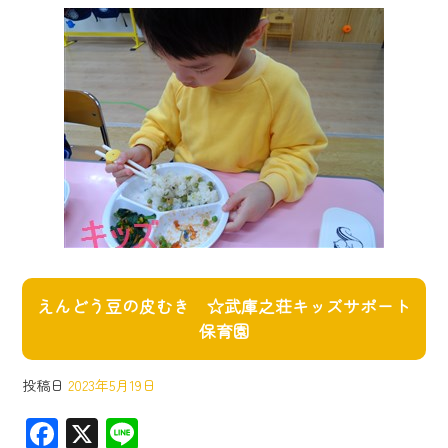
えんどう豆の皮むき ☆武庫之荘キッズサポート
保育園
投稿日
2023年5月19日
F
X
Li