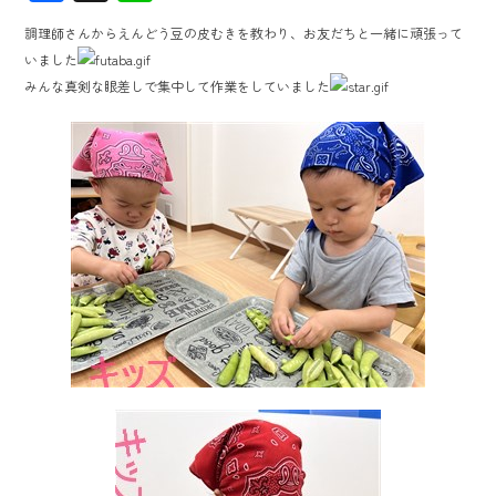
ac
ne
調理師さんからえんどう豆の皮むきを教わり、お友だちと一緒に頑張って
e
いました
b
みんな真剣な眼差しで集中して作業をしていました
o
ok