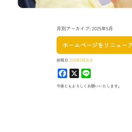
月別アーカイブ:
2025年5月
ホームページをリニュー
投稿日
2025年5月26日
F
X
Li
ac
ne
今後ともよろしくお願いいたします。
e
b
o
ok