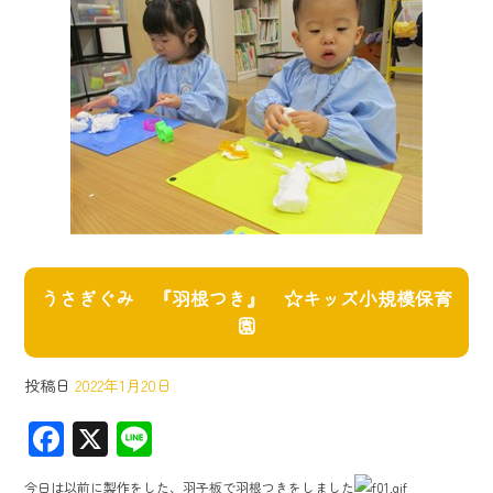
うさぎぐみ 『羽根つき』 ☆キッズ小規模保育
園
投稿日
2022年1月20日
F
X
Li
ac
ne
今日は以前に製作をした、羽子板で羽根つきをしました