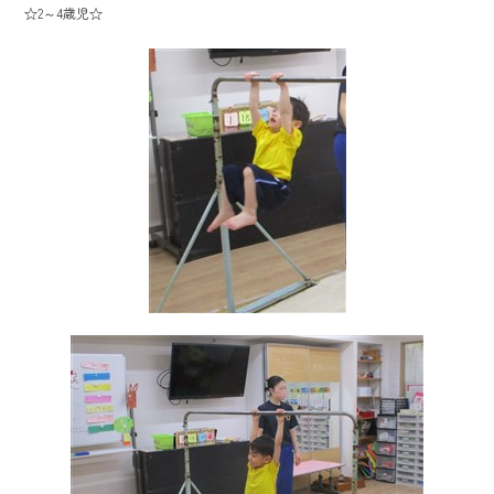
☆2～4歳児☆