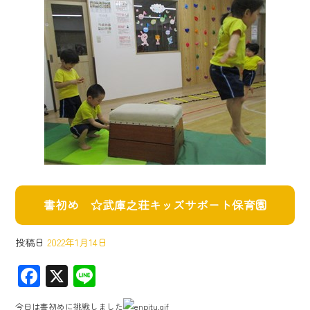
書初め ☆武庫之荘キッズサポート保育園
投稿日
2022年1月14日
F
X
Li
ac
ne
今日は書初めに挑戦しました