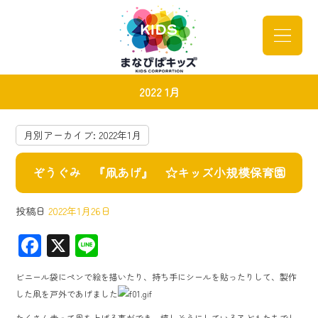
2022 1月
月別アーカイブ:
2022年1月
ぞうぐみ 『凧あげ』 ☆キッズ小規模保育園
投稿日
2022年1月26日
F
X
Li
ac
ne
ビニール袋にペンで絵を描いたり、持ち手にシールを貼ったりして、製作
e
した凧を戸外であげました
b
たくさん走って凧を上げる事ができ、嬉しそうにしている子どもたちでし