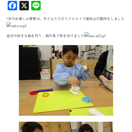
F
X
Li
ac
ne
1月のお楽しみ保育は、子どもたちのリクエストで紙粘土の製作をしました
e
b
自分の好きな物を作り、絵の具で色を付けました
o
ok