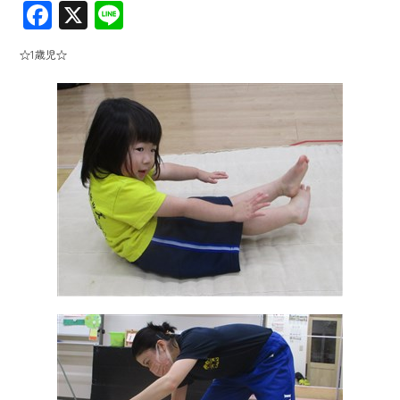
F
X
Li
ac
ne
☆1歳児☆
e
b
o
ok