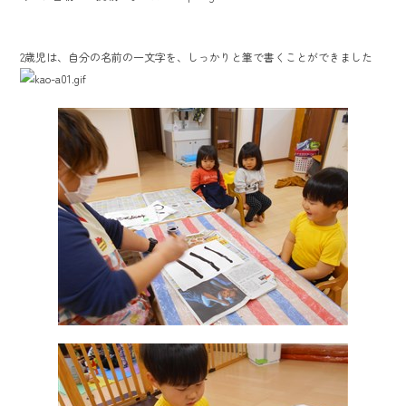
e
b
2歳児は、自分の名前の一文字を、しっかりと筆で書くことができました
o
ok