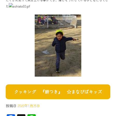
o
た
ok
クッキング 『餅つき』 ☆まなびばキッズ
投稿日
2022年1月25日