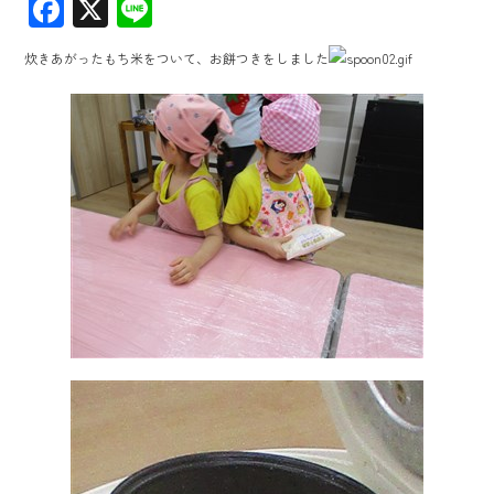
F
X
Li
ac
ne
炊きあがったもち米をついて、お餅つきをしました
e
b
o
ok