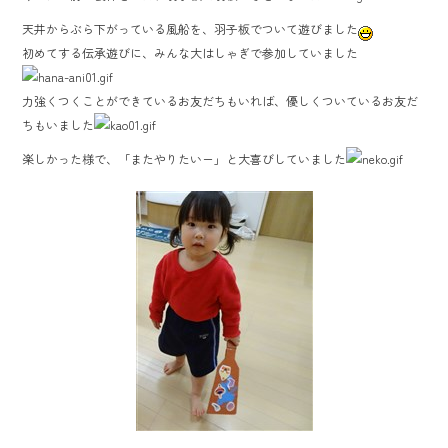
e
天井からぶら下がっている風船を、羽子板でついて遊びました
b
初めてする伝承遊びに、みんな大はしゃぎで参加していました
o
ok
力強くつくことができているお友だちもいれば、優しくついているお友だ
ちもいました
楽しかった様で、「またやりたいー」と大喜びしていました