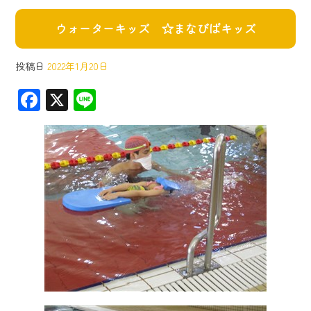
ウォーターキッズ ☆まなびばキッズ
投稿日
2022年1月20日
F
X
Li
ac
ne
e
b
o
ok