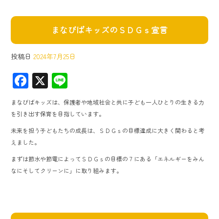
まなびばキッズのＳＤＧｓ宣言
投稿日
2024年7月25日
F
X
Li
ac
ne
まなびばキッズは、保護者や地域社会と共に子ども一人ひとりの生きる力
e
を引き出す保育を目指しています。
b
未来を担う子どもたちの成長は、ＳＤＧｓの目標達成に大きく関わると考
o
えました。
ok
まずは節水や節電によってＳＤＧｓの目標の７にある「エネルギーをみん
なにそしてクリーンに」に取り組みます。