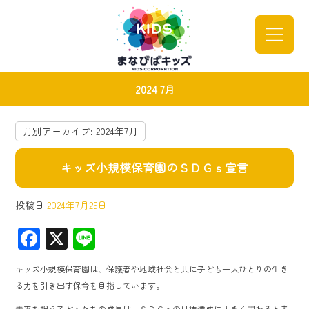
2024 7月
月別アーカイブ:
2024年7月
キッズ小規模保育園のＳＤＧｓ宣言
投稿日
2024年7月25日
F
X
Li
ac
ne
キッズ小規模保育園は、保護者や地域社会と共に子ども一人ひとりの生き
e
る力を引き出す保育を目指しています。
b
未来を担う子どもたちの成長は、ＳＤＧｓの目標達成に大きく関わると考