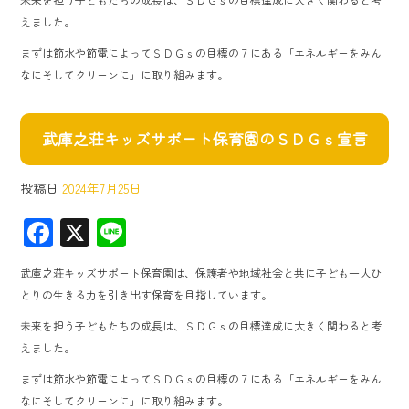
o
えました。
ok
まずは節水や節電によってＳＤＧｓの目標の７にある「エネルギーをみん
なにそしてクリーンに」に取り組みます。
武庫之荘キッズサポート保育園のＳＤＧｓ宣言
投稿日
2024年7月25日
F
X
Li
ac
ne
武庫之荘キッズサポート保育園は、保護者や地域社会と共に子ども一人ひ
e
とりの生きる力を引き出す保育を目指しています。
b
未来を担う子どもたちの成長は、ＳＤＧｓの目標達成に大きく関わると考
o
えました。
ok
まずは節水や節電によってＳＤＧｓの目標の７にある「エネルギーをみん
なにそしてクリーンに」に取り組みます。