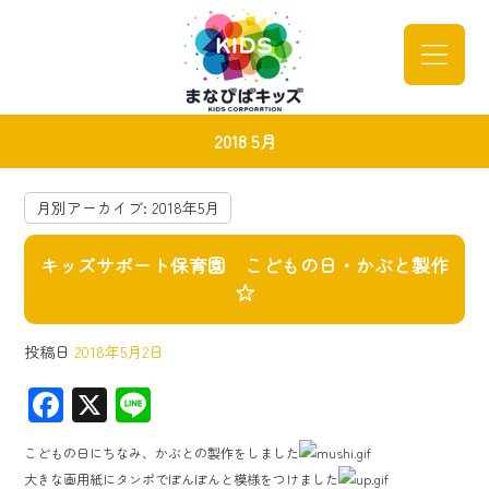
2018 5月
月別アーカイブ:
2018年5月
キッズサポート保育園 こどもの日・かぶと製作
☆
投稿日
2018年5月2日
F
X
Li
ac
ne
こどもの日にちなみ、かぶとの製作をしました
e
大きな画用紙にタンポでぽんぽんと模様をつけました