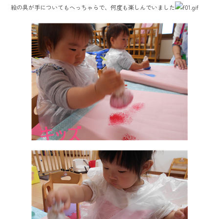
b
絵の具が手についてもへっちゃらで、何度も楽しんでいました
o
ok