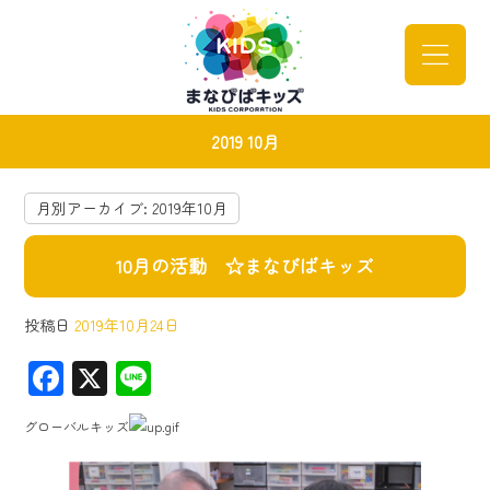
2019 10月
月別アーカイブ:
2019年10月
10月の活動 ☆まなびばキッズ
投稿日
2019年10月24日
F
X
Li
ac
ne
グローバルキッズ
e
b