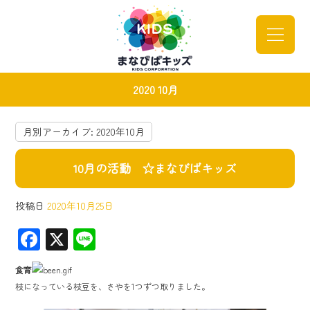
2020 10月
月別アーカイブ:
2020年10月
10月の活動 ☆まなびばキッズ
投稿日
2020年10月25日
F
X
Li
ac
ne
食育
e
枝になっている枝豆を、さやを1つずつ取りました。
b