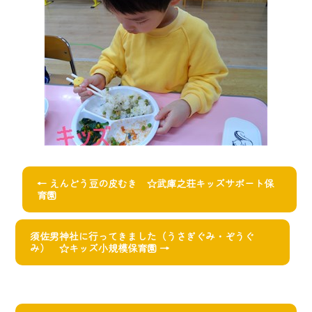
←
えんどう豆の皮むき ☆武庫之荘キッズサポート保
育園
須佐男神社に行ってきました（うさぎぐみ・ぞうぐ
み） ☆キッズ小規模保育園
→