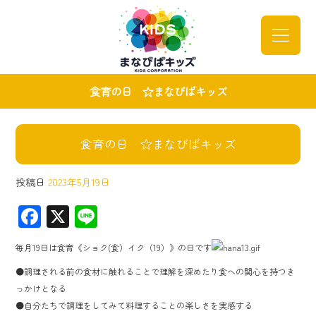
食育の日 ☆まなびばキッズ
食育の日 ☆まなびばキッズ
投稿日
2023年5月19日
F
X
Li
ac
ne
毎月19日は食育《ショク(食）イク（19）》の日です
e
●調理される前の食材に触れることで理解を深めたり食への関心を持つき
b
っかけとなる
o
●自分たちで調理をしてみて料理することの楽しさを実感する