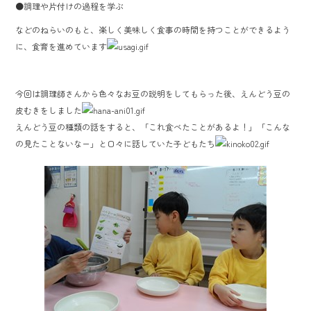
ok
●調理や片付けの過程を学ぶ
などのねらいのもと、楽しく美味しく食事の時間を持つことができるよう
に、食育を進めています
今回は調理師さんから色々なお豆の説明をしてもらった後、えんどう豆の
皮むきをしました
えんどう豆の種類の話をすると、「これ食べたことがあるよ！」「こんな
の見たことないなー」と口々に話していた子どもたち