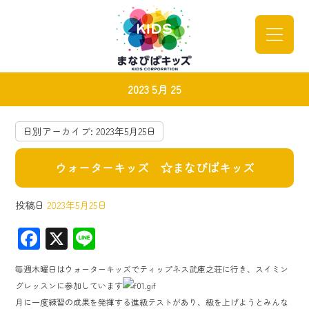
2023 5月 25
日別アーカイブ:
2023年5月25日
ウォーターキッズ ☆まなびばキッズ
投稿日
2023年5月25日
F
X
Li
ac
ne
毎週木曜日はウォーターキッズでティップネス武庫之荘に行き、スイミン
e
グレッスンに参加しています
b
月に一度練習の成果を発揮する進級テストがあり、級を上げようとみんな