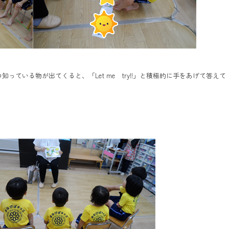
ている物が出てくると、「Let me try!!」と積極的に手をあげて答えて