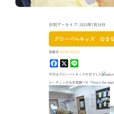
日別アーカイブ:
2023年7月26日
グローバルキッズ ☆ま
投稿日
2023年7月26日
F
X
Li
ac
ne
今日はグローバルキッズの日でした
e
ルーティンのお天気調べの『How’s the w
b
o
ok