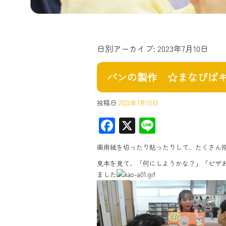
日別アーカイブ:
2023年7月10日
パンの製作 ☆まなびば
投稿日
2023年7月10日
F
X
Li
ac
ne
画用紙を切ったり貼ったりして、たくさん
e
見本を見て、「何にしようかな？」「ピザ
b
ました
o
ok