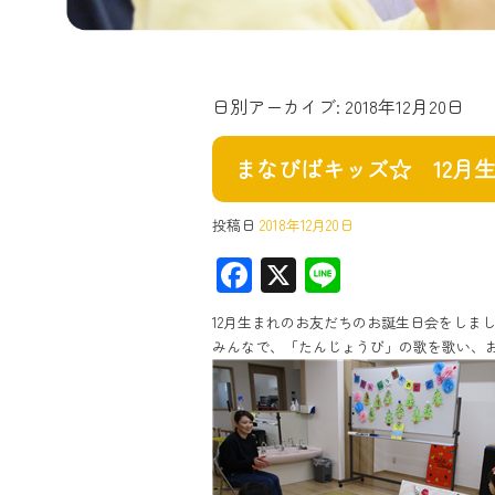
日別アーカイブ:
2018年12月20日
まなびばキッズ☆ 12月
投稿日
2018年12月20日
F
X
Li
ac
ne
12月生まれのお友だちのお誕生日会をしま
e
みんなで、「たんじょうび」の歌を歌い、
b
o
ok