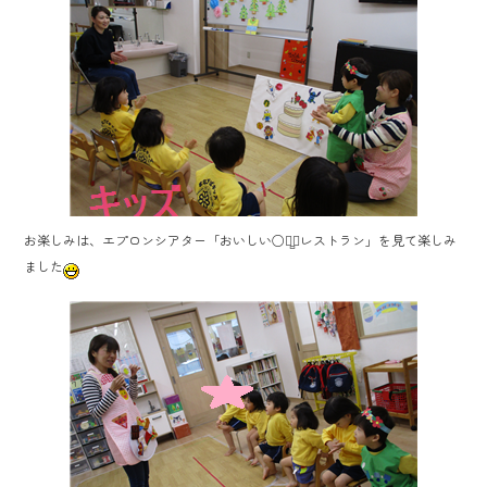
ok
お楽しみは、エプロンシアター「おいしい○△̻▢レストラン」を見て楽しみ
ました