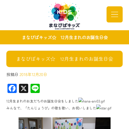
まなびばキッズ☆ 12月生まれのお誕生日会
まなびばキッズ☆ 12月生まれのお誕生日会
投稿日
2018年12月20日
F
X
Li
ac
ne
12月生まれのお友だちのお誕生日会をしました
e
みんなで、「たんじょうび」の歌を歌い、お祝いしました
b
o