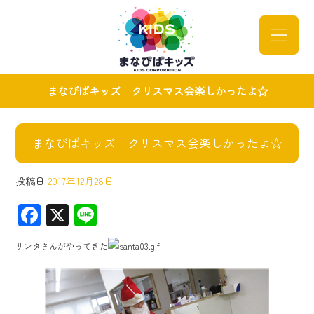
まなびばキッズ クリスマス会楽しかったよ☆
まなびばキッズ クリスマス会楽しかったよ☆
投稿日
2017年12月28日
F
X
Li
ac
ne
サンタさんがやってきた
e
b
o