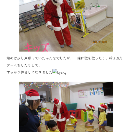
ok
始めは少し戸惑っていたみんなでしたが、一緒に歌を歌ったり、椅子取り
ゲームをしたりして、
すっかり仲良しになりました