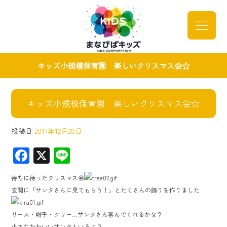
キッズ小規模保育園 楽しいクリスマス会☆
キッズ小規模保育園 楽しいクリスマス会☆
投稿日
2017年12月28日
F
X
Li
ac
ne
待ちに待ったクリスマス会
e
玄関に「サンタさんに見てもらう！」とたくさんの飾りを作りました
b
o
リース・帽子・ツリー…サンタさん喜んでくれるかな？
小さなかわいいサンタもいるよ？