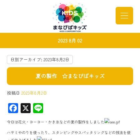
2023 8月 02
日別アーカイブ:
2023年8月2日
夏の製作 ☆まなびばキッズ
投稿日
2023年8月2日
F
X
Li
ac
ne
今日は花火・ヨーヨー・かき氷などの夏の製作をしました
e
ハサミやのりを使ったり、スタンピングやスパッタリングなどの技法を使
b
って仕上げました