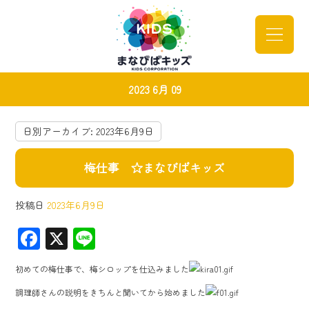
2023 6月 09
日別アーカイブ:
2023年6月9日
梅仕事 ☆まなびばキッズ
投稿日
2023年6月9日
F
X
Li
ac
ne
初めての梅仕事で、梅シロップを仕込みました
e
調理師さんの説明をきちんと聞いてから始めました
b