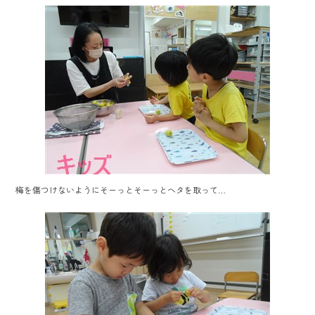
o
ok
梅を傷つけないようにそーっとそーっとヘタを取って…