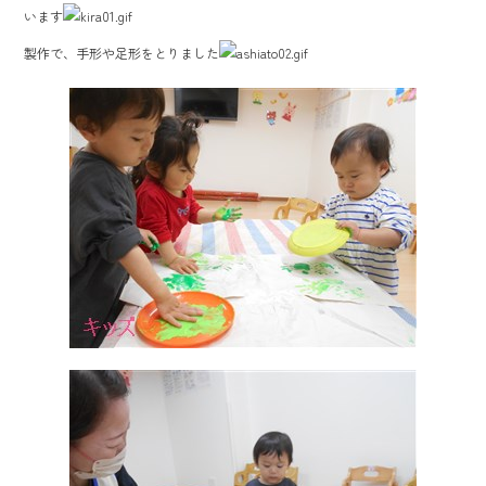
b
います
o
製作で、手形や足形をとりました
ok