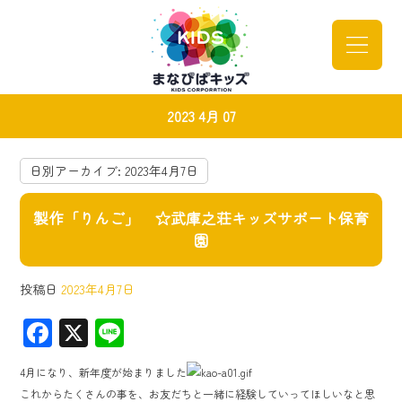
2023 4月 07
日別アーカイブ:
2023年4月7日
製作「りんご」 ☆武庫之荘キッズサポート保育
園
投稿日
2023年4月7日
F
X
Li
ac
ne
4月になり、新年度が始まりました
e
これからたくさんの事を、お友だちと一緒に経験していってほしいなと思