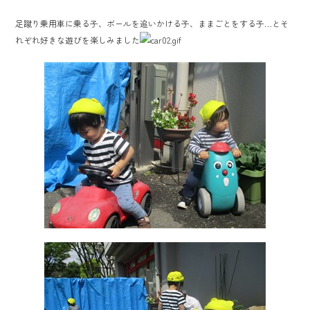
o
足蹴り乗用車に乗る子、ボールを追いかける子、ままごとをする子…とそ
ok
れぞれ好きな遊びを楽しみました