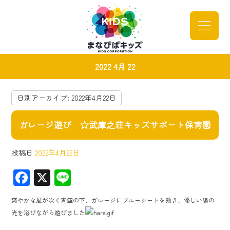
2022 4月 22
日別アーカイブ:
2022年4月22日
ガレージ遊び ☆武庫之荘キッズサポート保育園
投稿日
2022年4月22日
F
X
Li
ac
ne
爽やかな風が吹く青空の下、ガレージにブルーシートを敷き、優しい陽の
e
光を浴びながら遊びました
b