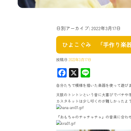
日別アーカイブ:
2022年3月17日
ひよこぐみ 「手作り楽
投稿日
2022年3月17日
F
X
Li
ac
ne
自分たちで模様を描いた楽器を使って遊び
e
太鼓のトントンという音に大喜びでバチや
b
カスタネットは少し叩くのが難しかったよ
o
ok
『おもちゃのチャチャチャ』の音楽に合わ