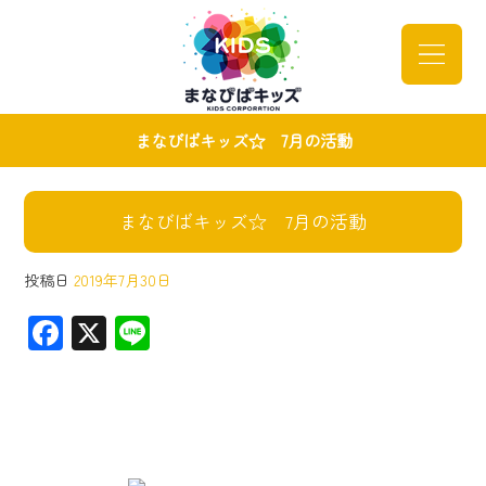
まなびばキッズ☆ 7月の活動
まなびばキッズ☆ 7月の活動
投稿日
2019年7月30日
F
X
Li
ac
ne
e
b
o