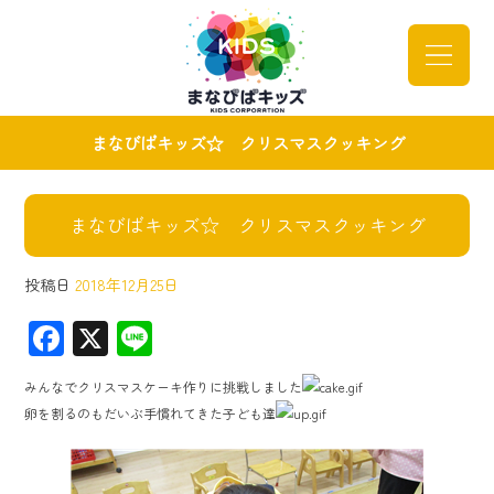
まなびばキッズ☆ クリスマスクッキング
まなびばキッズ☆ クリスマスクッキング
投稿日
2018年12月25日
F
X
Li
ac
ne
みんなでクリスマスケーキ作りに挑戦しました
e
卵を割るのもだいぶ手慣れてきた子ども達
b
o