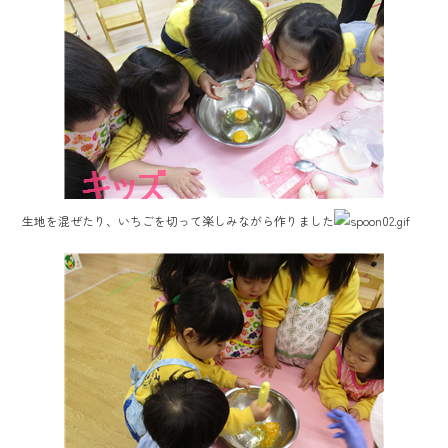
ok
生地を混ぜたり、いちごを切って楽しみながら作りました