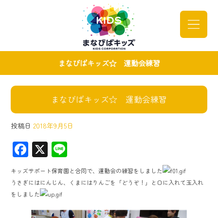
まなびばキッズ☆ 運動会練習
まなびばキッズ☆ 運動会練習
投稿日
2018年9月5日
F
X
Li
ac
ne
キッズサポート保育園と合同で、運動会の練習をしました
e
うさぎにはにんじん、くまにはりんごを「どうぞ！」と口に入れて玉入れ
b
をしました
o