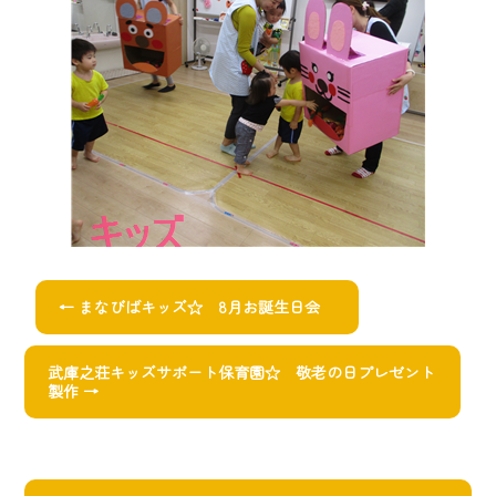
ok
←
まなびばキッズ☆ 8月お誕生日会
武庫之荘キッズサポート保育園☆ 敬老の日プレゼント
製作
→