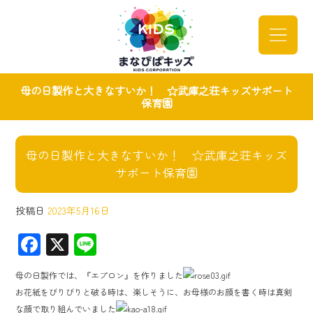
母の日製作と大きなすいか！ ☆武庫之荘キッズサポート
保育園
母の日製作と大きなすいか！ ☆武庫之荘キッズ
サポート保育園
投稿日
2023年5月16日
F
X
Li
ac
ne
母の日製作では、『エプロン』を作りました
e
お花紙をびりびりと破る時は、楽しそうに、お母様のお顔を書く時は真剣
b
な顔で取り組んでいました