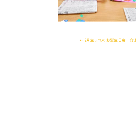
←
2月生まれのお誕生日会 ☆