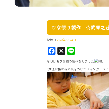
ひな祭り製作 ☆武庫之
投稿日
2022年2月24日
F
X
Li
ac
ne
今日はおひな様の製作をしました
e
0歳児は指に絵の具をつけてフィンガーペ
b
o
ok