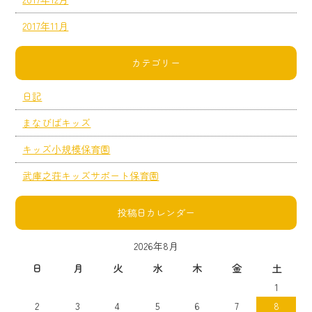
2017年11月
カテゴリー
日記
まなびばキッズ
キッズ小規模保育園
武庫之荘キッズサポート保育園
投稿日カレンダー
2026年8月
日
月
火
水
木
金
土
1
2
3
4
5
6
7
8