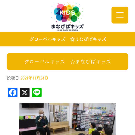
グローバルキッズ ☆まなびばキッズ
グローバルキッズ ☆まなびばキッズ
投稿日
2021年11月24日
F
X
Li
ac
ne
e
b
o