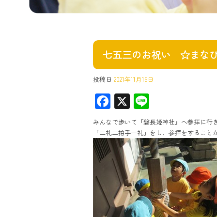
七五三のお祝い ☆まな
投稿日
2021年11月15日
F
X
Li
ac
ne
みんなで歩いて『磐長姫神社』へ参拝に行
e
「二礼二拍手一礼」をし、参拝をすること
b
o
ok