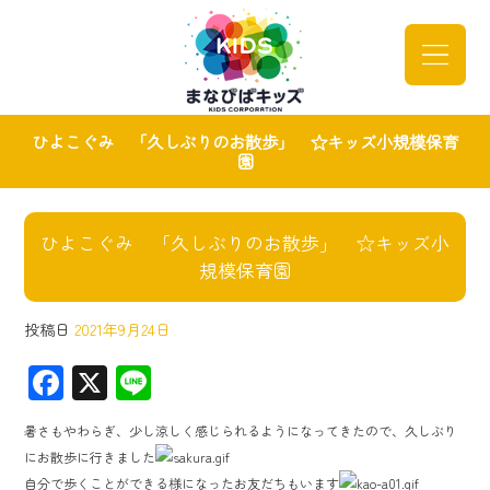
ひよこぐみ 「久しぶりのお散歩」 ☆キッズ小規模保育
園
ひよこぐみ 「久しぶりのお散歩」 ☆キッズ小
規模保育園
投稿日
2021年9月24日
F
X
Li
ac
ne
暑さもやわらぎ、少し涼しく感じられるようになってきたので、久しぶり
e
にお散歩に行きました
b
自分で歩くことができる様になったお友だちもいます