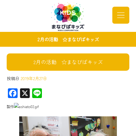
2月の活動 ☆まなびばキッズ
2月の活動 ☆まなびばキッズ
投稿日
2019年2月27日
F
X
Li
ac
ne
製作
e
b
o